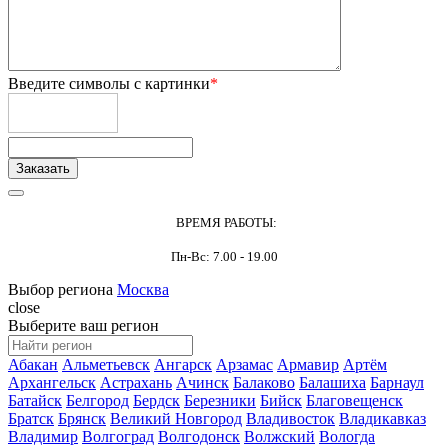
Введите символы с картинки
*
ВРЕМЯ РАБОТЫ:
Пн-Вс: 7.00 - 19.00
Выбор региона
Москва
close
Выберите ваш регион
Абакан
Альметьевск
Ангарск
Арзамас
Армавир
Артём
Архангельск
Астрахань
Ачинск
Балаково
Балашиха
Барнаул
Батайск
Белгород
Бердск
Березники
Бийск
Благовещенск
Братск
Брянск
Великий Новгород
Владивосток
Владикавказ
Владимир
Волгоград
Волгодонск
Волжский
Вологда