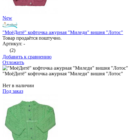
New
"МоёДитё" кофточка ажурная "Миледи" вишня "Лотос"
Товар продаётся поштучно.
Артикул: -
(2)
Добавить к сравнению
Отложить
"МоёДитё" кофточка ажурная "Миледи" вишня "Лотос"
Нет в наличии
Под заказ