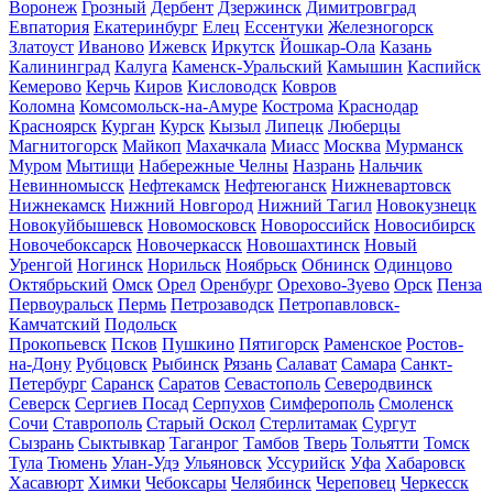
Воронеж
Грозный
Дербент
Дзержинск
Димитровград
Евпатория
Екатеринбург
Елец
Ессентуки
Железногорск
Златоуст
Иваново
Ижевск
Иркутск
Йошкар-Ола
Казань
Калининград
Калуга
Каменск-Уральский
Камышин
Каспийск
Кемерово
Керчь
Киров
Кисловодск
Ковров
Коломна
Комсомольск-на-Амуре
Кострома
Краснодар
Красноярск
Курган
Курск
Кызыл
Липецк
Люберцы
Магнитогорск
Майкоп
Махачкала
Миасс
Москва
Мурманск
Муром
Мытищи
Набережные Челны
Назрань
Нальчик
Невинномысск
Нефтекамск
Нефтеюганск
Нижневартовск
Нижнекамск
Нижний Новгород
Нижний Тагил
Новокузнецк
Новокуйбышевск
Новомосковск
Новороссийск
Новосибирск
Новочебоксарск
Новочеркасск
Новошахтинск
Новый
Уренгой
Ногинск
Норильск
Ноябрьск
Обнинск
Одинцово
Октябрьский
Омск
Орел
Оренбург
Орехово-Зуево
Орск
Пенза
Первоуральск
Пермь
Петрозаводск
Петропавловск-
Камчатский
Подольск
Прокопьевск
Псков
Пушкино
Пятигорск
Раменское
Ростов-
на-Дону
Рубцовск
Рыбинск
Рязань
Салават
Самара
Санкт-
Петербург
Саранск
Саратов
Севастополь
Северодвинск
Северск
Сергиев Посад
Серпухов
Симферополь
Смоленск
Сочи
Ставрополь
Старый Оскол
Стерлитамак
Сургут
Сызрань
Сыктывкар
Таганрог
Тамбов
Тверь
Тольятти
Томск
Тула
Тюмень
Улан-Удэ
Ульяновск
Уссурийск
Уфа
Хабаровск
Хасавюрт
Химки
Чебоксары
Челябинск
Череповец
Черкесск