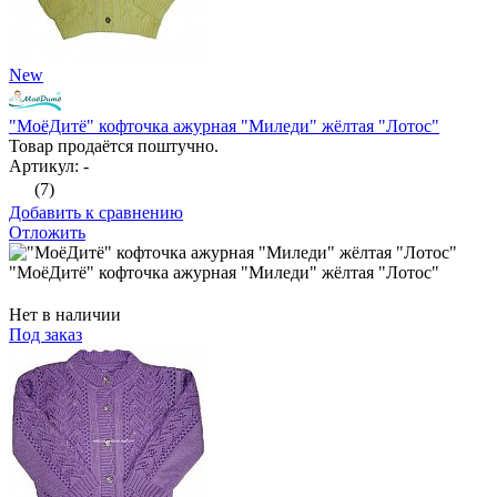
New
"МоёДитё" кофточка ажурная "Миледи" жёлтая "Лотос"
Товар продаётся поштучно.
Артикул: -
(7)
Добавить к сравнению
Отложить
"МоёДитё" кофточка ажурная "Миледи" жёлтая "Лотос"
Нет в наличии
Под заказ