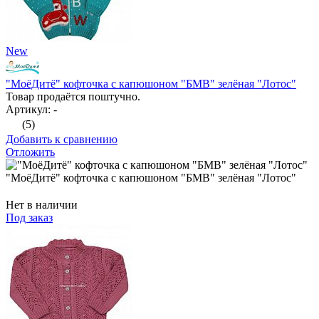
New
"МоёДитё" кофточка с капюшоном "БМВ" зелёная "Лотос"
Товар продаётся поштучно.
Артикул: -
(5)
Добавить к сравнению
Отложить
"МоёДитё" кофточка с капюшоном "БМВ" зелёная "Лотос"
Нет в наличии
Под заказ