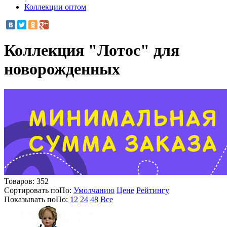
Коллекции оптом
Коллекция "Лотос" для
новорожденных
Товаров:
352
Сортировать по
По
:
Умолчанию
Цене
Рейтингу
Показывать по
По
:
12
24
48
Все