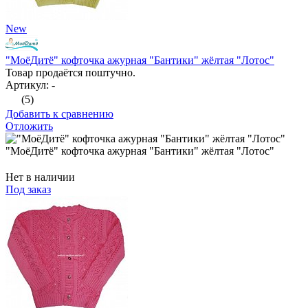
New
"МоёДитё" кофточка ажурная "Бантики" жёлтая "Лотос"
Товар продаётся поштучно.
Артикул: -
(5)
Добавить к сравнению
Отложить
"МоёДитё" кофточка ажурная "Бантики" жёлтая "Лотос"
Нет в наличии
Под заказ