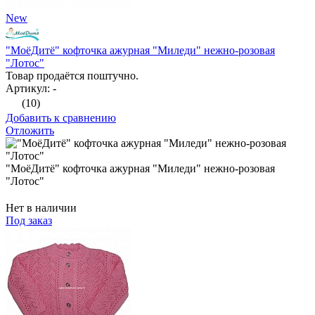
New
"МоёДитё" кофточка ажурная "Миледи" нежно-розовая
"Лотос"
Товар продаётся поштучно.
Артикул: -
(10)
Добавить к сравнению
Отложить
"МоёДитё" кофточка ажурная "Миледи" нежно-розовая
"Лотос"
Нет в наличии
Под заказ