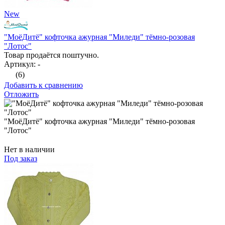
New
"МоёДитё" кофточка ажурная "Миледи" тёмно-розовая
"Лотос"
Товар продаётся поштучно.
Артикул: -
(6)
Добавить к сравнению
Отложить
"МоёДитё" кофточка ажурная "Миледи" тёмно-розовая
"Лотос"
Нет в наличии
Под заказ