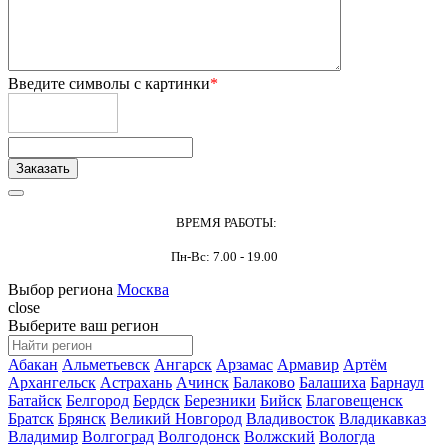
Введите символы с картинки
*
ВРЕМЯ РАБОТЫ:
Пн-Вс: 7.00 - 19.00
Выбор региона
Москва
close
Выберите ваш регион
Абакан
Альметьевск
Ангарск
Арзамас
Армавир
Артём
Архангельск
Астрахань
Ачинск
Балаково
Балашиха
Барнаул
Батайск
Белгород
Бердск
Березники
Бийск
Благовещенск
Братск
Брянск
Великий Новгород
Владивосток
Владикавказ
Владимир
Волгоград
Волгодонск
Волжский
Вологда