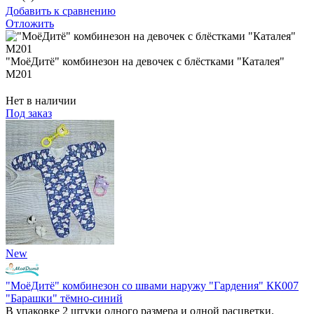
Добавить к сравнению
Отложить
"МоёДитё" комбинезон на девочек с блёстками "Каталея"
М201
Нет в наличии
Под заказ
New
"МоёДитё" комбинезон со швами наружу "Гардения" КК007
"Барашки" тёмно-синий
В упаковке 2 штуки одного размера и одной расцветки.