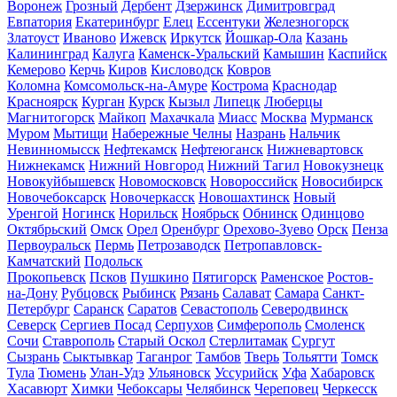
Воронеж
Грозный
Дербент
Дзержинск
Димитровград
Евпатория
Екатеринбург
Елец
Ессентуки
Железногорск
Златоуст
Иваново
Ижевск
Иркутск
Йошкар-Ола
Казань
Калининград
Калуга
Каменск-Уральский
Камышин
Каспийск
Кемерово
Керчь
Киров
Кисловодск
Ковров
Коломна
Комсомольск-на-Амуре
Кострома
Краснодар
Красноярск
Курган
Курск
Кызыл
Липецк
Люберцы
Магнитогорск
Майкоп
Махачкала
Миасс
Москва
Мурманск
Муром
Мытищи
Набережные Челны
Назрань
Нальчик
Невинномысск
Нефтекамск
Нефтеюганск
Нижневартовск
Нижнекамск
Нижний Новгород
Нижний Тагил
Новокузнецк
Новокуйбышевск
Новомосковск
Новороссийск
Новосибирск
Новочебоксарск
Новочеркасск
Новошахтинск
Новый
Уренгой
Ногинск
Норильск
Ноябрьск
Обнинск
Одинцово
Октябрьский
Омск
Орел
Оренбург
Орехово-Зуево
Орск
Пенза
Первоуральск
Пермь
Петрозаводск
Петропавловск-
Камчатский
Подольск
Прокопьевск
Псков
Пушкино
Пятигорск
Раменское
Ростов-
на-Дону
Рубцовск
Рыбинск
Рязань
Салават
Самара
Санкт-
Петербург
Саранск
Саратов
Севастополь
Северодвинск
Северск
Сергиев Посад
Серпухов
Симферополь
Смоленск
Сочи
Ставрополь
Старый Оскол
Стерлитамак
Сургут
Сызрань
Сыктывкар
Таганрог
Тамбов
Тверь
Тольятти
Томск
Тула
Тюмень
Улан-Удэ
Ульяновск
Уссурийск
Уфа
Хабаровск
Хасавюрт
Химки
Чебоксары
Челябинск
Череповец
Черкесск