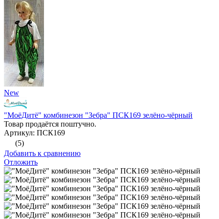
New
"МоёДитё" комбинезон "Зебра" ПСК169 зелёно-чёрный
Товар продаётся поштучно.
Артикул: ПСК169
(5)
Добавить к сравнению
Отложить