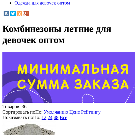
Одежда для девочек оптом
Комбинезоны летние для
девочек оптом
Товаров:
36
Сортировать по
По
:
Умолчанию
Цене
Рейтингу
Показывать по
По
:
12
24
48
Все