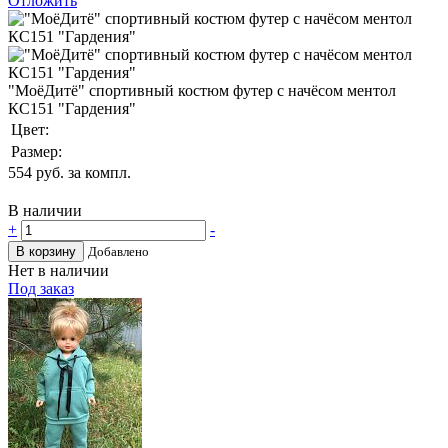
Отложить
"МоёДитё" спортивный костюм футер с начёсом ментол
КС151 "Гардения"
Цвет:
Размер:
554
руб. за компл.
В наличии
+
-
В корзину
Добавлено
Нет в наличии
Под заказ