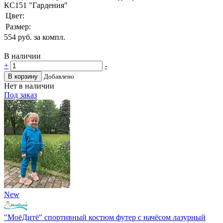
КС151 "Гардения"
Цвет:
Размер:
554
руб. за компл.
В наличии
+
-
В корзину
Добавлено
Нет в наличии
Под заказ
New
"МоёДитё" спортивный костюм футер с начёсом лазурный