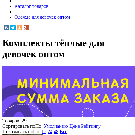
|
Каталог товаров
|
Одежда для девочек оптом
Комплекты тёплые для
девочек оптом
Товаров:
29
Сортировать по
По
:
Умолчанию
Цене
Рейтингу
Показывать по
По
:
12
24
48
Все