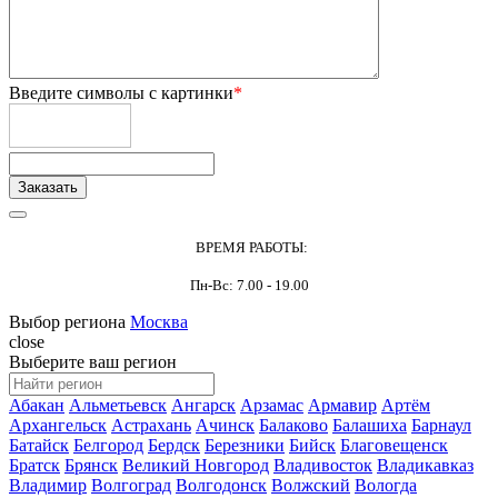
Введите символы с картинки
*
ВРЕМЯ РАБОТЫ:
Пн-Вс: 7.00 - 19.00
Выбор региона
Москва
close
Выберите ваш регион
Абакан
Альметьевск
Ангарск
Арзамас
Армавир
Артём
Архангельск
Астрахань
Ачинск
Балаково
Балашиха
Барнаул
Батайск
Белгород
Бердск
Березники
Бийск
Благовещенск
Братск
Брянск
Великий Новгород
Владивосток
Владикавказ
Владимир
Волгоград
Волгодонск
Волжский
Вологда