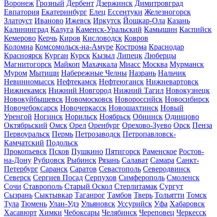
Воронеж
Грозный
Дербент
Дзержинск
Димитровград
Евпатория
Екатеринбург
Елец
Ессентуки
Железногорск
Златоуст
Иваново
Ижевск
Иркутск
Йошкар-Ола
Казань
Калининград
Калуга
Каменск-Уральский
Камышин
Каспийск
Кемерово
Керчь
Киров
Кисловодск
Ковров
Коломна
Комсомольск-на-Амуре
Кострома
Краснодар
Красноярск
Курган
Курск
Кызыл
Липецк
Люберцы
Магнитогорск
Майкоп
Махачкала
Миасс
Москва
Мурманск
Муром
Мытищи
Набережные Челны
Назрань
Нальчик
Невинномысск
Нефтекамск
Нефтеюганск
Нижневартовск
Нижнекамск
Нижний Новгород
Нижний Тагил
Новокузнецк
Новокуйбышевск
Новомосковск
Новороссийск
Новосибирск
Новочебоксарск
Новочеркасск
Новошахтинск
Новый
Уренгой
Ногинск
Норильск
Ноябрьск
Обнинск
Одинцово
Октябрьский
Омск
Орел
Оренбург
Орехово-Зуево
Орск
Пенза
Первоуральск
Пермь
Петрозаводск
Петропавловск-
Камчатский
Подольск
Прокопьевск
Псков
Пушкино
Пятигорск
Раменское
Ростов-
на-Дону
Рубцовск
Рыбинск
Рязань
Салават
Самара
Санкт-
Петербург
Саранск
Саратов
Севастополь
Северодвинск
Северск
Сергиев Посад
Серпухов
Симферополь
Смоленск
Сочи
Ставрополь
Старый Оскол
Стерлитамак
Сургут
Сызрань
Сыктывкар
Таганрог
Тамбов
Тверь
Тольятти
Томск
Тула
Тюмень
Улан-Удэ
Ульяновск
Уссурийск
Уфа
Хабаровск
Хасавюрт
Химки
Чебоксары
Челябинск
Череповец
Черкесск