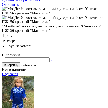
Добавить к сравнению
Отложить
"МоёДитё" костюм домашний футер с начёсом "Снежинки"
ПЖ156 красный "Магнолия"
Цвет:
Размер:
517
руб. за компл.
В наличии
+
-
В корзину
Добавлено
Нет в наличии
Под заказ