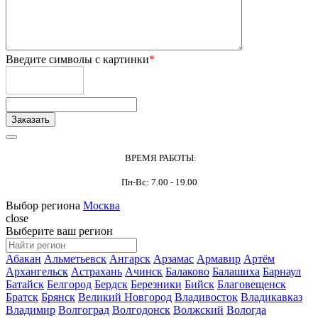
Введите символы с картинки
*
ВРЕМЯ РАБОТЫ:
Пн-Вс: 7.00 - 19.00
Выбор региона
Москва
close
Выберите ваш регион
Абакан
Альметьевск
Ангарск
Арзамас
Армавир
Артём
Архангельск
Астрахань
Ачинск
Балаково
Балашиха
Барнаул
Батайск
Белгород
Бердск
Березники
Бийск
Благовещенск
Братск
Брянск
Великий Новгород
Владивосток
Владикавказ
Владимир
Волгоград
Волгодонск
Волжский
Вологда