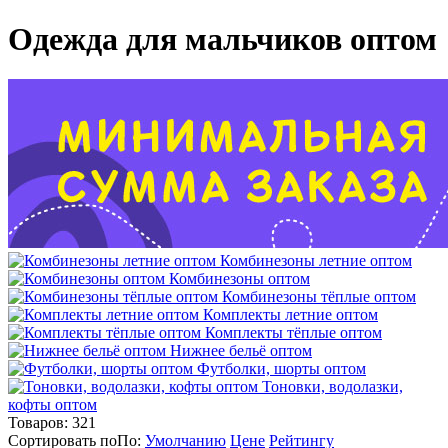
Одежда для мальчиков оптом
Комбинезоны летние оптом
Комбинезоны оптом
Комбинезоны тёплые оптом
Комплекты летние оптом
Комплекты тёплые оптом
Нижнее бельё оптом
Футболки, шорты оптом
Тоновки, водолазки,
кофты оптом
Товаров:
321
Сортировать по
По
:
Умолчанию
Цене
Рейтингу