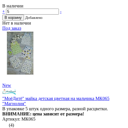
В наличии
+
-
В корзину
Добавлено
Нет в наличии
Под заказ
New
"МоёДитё" майка детская цветная на мальчика МК065
"Магнолия"
В упаковке 5 штук одного размера, разной расцветки.
ВНИМАНИЕ: цена зависит от размера!
Артикул: МК065
(4)