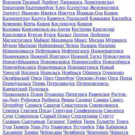
Воронеж
Грозный
Дербент
Дзержинск
Димитровград
Евпатория
Екатеринбург
Елец
Ессентуки
Железногорск
Златоуст
Иваново
Ижевск
Иркутск
Йошкар-Ола
Казань
Калининград
Калуга
Каменск-Уральский
Камышин
Каспийск
Кемерово
Керчь
Киров
Кисловодск
Ковров
Коломна
Комсомольск-на-Амуре
Кострома
Краснодар
Красноярск
Курган
Курск
Кызыл
Липецк
Люберцы
Магнитогорск
Майкоп
Махачкала
Миасс
Москва
Мурманск
Муром
Мытищи
Набережные Челны
Назрань
Нальчик
Невинномысск
Нефтекамск
Нефтеюганск
Нижневартовск
Нижнекамск
Нижний Новгород
Нижний Тагил
Новокузнецк
Новокуйбышевск
Новомосковск
Новороссийск
Новосибирск
Новочебоксарск
Новочеркасск
Новошахтинск
Новый
Уренгой
Ногинск
Норильск
Ноябрьск
Обнинск
Одинцово
Октябрьский
Омск
Орел
Оренбург
Орехово-Зуево
Орск
Пенза
Первоуральск
Пермь
Петрозаводск
Петропавловск-
Камчатский
Подольск
Прокопьевск
Псков
Пушкино
Пятигорск
Раменское
Ростов-
на-Дону
Рубцовск
Рыбинск
Рязань
Салават
Самара
Санкт-
Петербург
Саранск
Саратов
Севастополь
Северодвинск
Северск
Сергиев Посад
Серпухов
Симферополь
Смоленск
Сочи
Ставрополь
Старый Оскол
Стерлитамак
Сургут
Сызрань
Сыктывкар
Таганрог
Тамбов
Тверь
Тольятти
Томск
Тула
Тюмень
Улан-Удэ
Ульяновск
Уссурийск
Уфа
Хабаровск
Хасавюрт
Химки
Чебоксары
Челябинск
Череповец
Черкесск