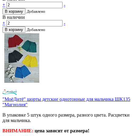
+
-
В корзину
Добавлено
В наличии
+
-
В корзину
Добавлено
"МоёДитё" шорты детские однотонные для мальчика ШК135
"Магнолия"
В упаковке 5 штук одного размера, разного цвета. Расцветки
для мальчика.
ВНИМАНИЕ:
цена зависит от размера!