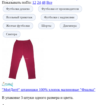
Показывать по
По
:
12
24
48
Все
Футболки дешево
Футболки от производителя
Ясельный трикотаж
Футболки с надписями
Желтые футболки
Шорты
Джемпера
Свитера
"МоёДитё" штанишки 100% хлопок малиновые "Фиалка"
В упаковке 3 штуки одного размера и цвета.