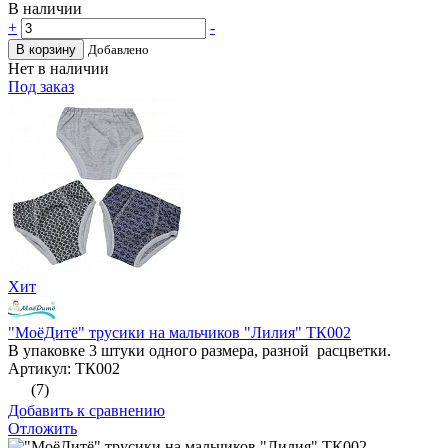
В наличии
+
-
В корзину
Добавлено
Нет в наличии
Под заказ
Хит
"МоёДитё" трусики на мальчиков "Лилия" ТК002
В упаковке 3 штуки одного размера, разной расцветки.
Артикул: ТК002
(7)
Добавить к сравнению
Отложить