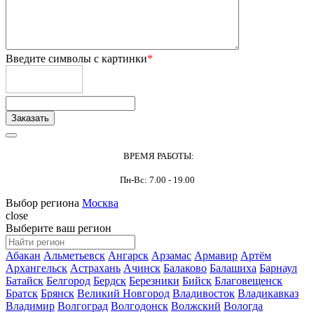
Введите символы с картинки
*
ВРЕМЯ РАБОТЫ:
Пн-Вс: 7.00 - 19.00
Выбор региона
Москва
close
Выберите ваш регион
Абакан
Альметьевск
Ангарск
Арзамас
Армавир
Артём
Архангельск
Астрахань
Ачинск
Балаково
Балашиха
Барнаул
Батайск
Белгород
Бердск
Березники
Бийск
Благовещенск
Братск
Брянск
Великий Новгород
Владивосток
Владикавказ
Владимир
Волгоград
Волгодонск
Волжский
Вологда