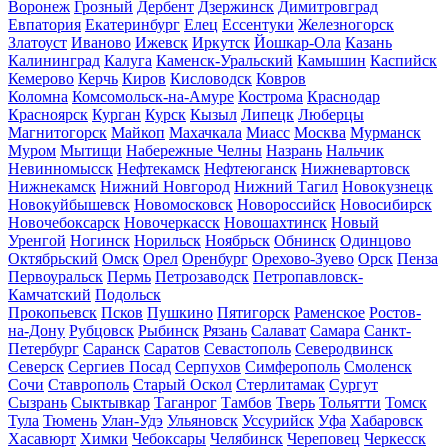
Воронеж
Грозный
Дербент
Дзержинск
Димитровград
Евпатория
Екатеринбург
Елец
Ессентуки
Железногорск
Златоуст
Иваново
Ижевск
Иркутск
Йошкар-Ола
Казань
Калининград
Калуга
Каменск-Уральский
Камышин
Каспийск
Кемерово
Керчь
Киров
Кисловодск
Ковров
Коломна
Комсомольск-на-Амуре
Кострома
Краснодар
Красноярск
Курган
Курск
Кызыл
Липецк
Люберцы
Магнитогорск
Майкоп
Махачкала
Миасс
Москва
Мурманск
Муром
Мытищи
Набережные Челны
Назрань
Нальчик
Невинномысск
Нефтекамск
Нефтеюганск
Нижневартовск
Нижнекамск
Нижний Новгород
Нижний Тагил
Новокузнецк
Новокуйбышевск
Новомосковск
Новороссийск
Новосибирск
Новочебоксарск
Новочеркасск
Новошахтинск
Новый
Уренгой
Ногинск
Норильск
Ноябрьск
Обнинск
Одинцово
Октябрьский
Омск
Орел
Оренбург
Орехово-Зуево
Орск
Пенза
Первоуральск
Пермь
Петрозаводск
Петропавловск-
Камчатский
Подольск
Прокопьевск
Псков
Пушкино
Пятигорск
Раменское
Ростов-
на-Дону
Рубцовск
Рыбинск
Рязань
Салават
Самара
Санкт-
Петербург
Саранск
Саратов
Севастополь
Северодвинск
Северск
Сергиев Посад
Серпухов
Симферополь
Смоленск
Сочи
Ставрополь
Старый Оскол
Стерлитамак
Сургут
Сызрань
Сыктывкар
Таганрог
Тамбов
Тверь
Тольятти
Томск
Тула
Тюмень
Улан-Удэ
Ульяновск
Уссурийск
Уфа
Хабаровск
Хасавюрт
Химки
Чебоксары
Челябинск
Череповец
Черкесск