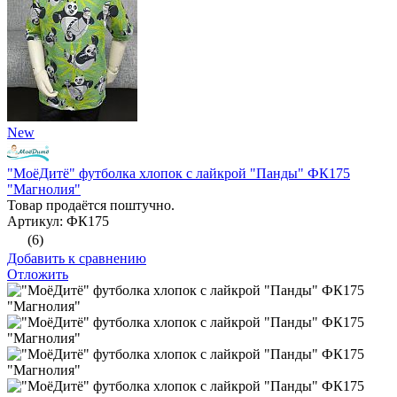
New
"МоёДитё" футболка хлопок с лайкрой "Панды" ФК175
"Магнолия"
Товар продаётся поштучно.
Артикул: ФК175
(6)
Добавить к сравнению
Отложить