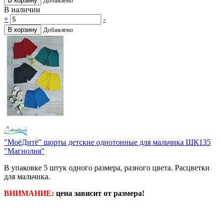
В корзину
Добавлено
В наличии
+
-
В корзину
Добавлено
"МоёДитё" шорты детские однотонные для мальчика ШК135
"Магнолия"
В упаковке 5 штук одного размера, разного цвета. Расцветки
для мальчика.
ВНИМАНИЕ:
цена зависит от размера!