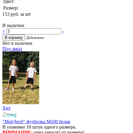
Цвет:
Размер:
153
руб. за шт
В наличии
+
-
В корзину
Добавлено
Нет в наличии
Под заказ
Хит
"МоёДитё" футболка М100 белая
В упаковке 10 штук одного размера.
ВНИМАНИЕ:
цена зависит от размера!