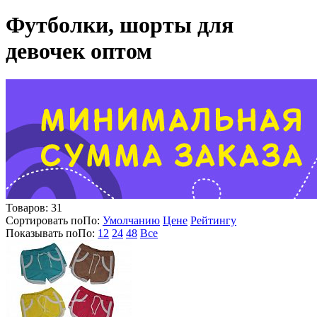
Футболки, шорты для
девочек оптом
Товаров:
31
Сортировать по
По
:
Умолчанию
Цене
Рейтингу
Показывать по
По
:
12
24
48
Все