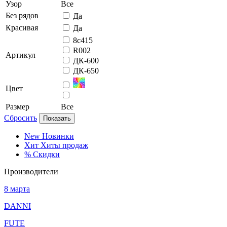
Узор
Все
Без рядов
Да
Красивая
Да
8с415
R002
Артикул
ДК-600
ДК-650
Цвет
Размер
Все
Сбросить
Показать
New
Новинки
Хит
Хиты продаж
%
Скидки
Производители
8 марта
DANNI
FUTE