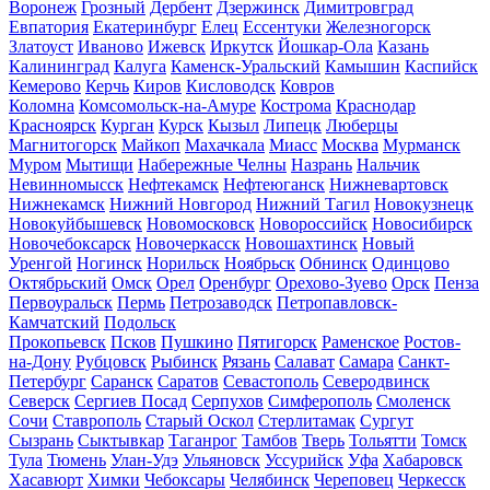
Воронеж
Грозный
Дербент
Дзержинск
Димитровград
Евпатория
Екатеринбург
Елец
Ессентуки
Железногорск
Златоуст
Иваново
Ижевск
Иркутск
Йошкар-Ола
Казань
Калининград
Калуга
Каменск-Уральский
Камышин
Каспийск
Кемерово
Керчь
Киров
Кисловодск
Ковров
Коломна
Комсомольск-на-Амуре
Кострома
Краснодар
Красноярск
Курган
Курск
Кызыл
Липецк
Люберцы
Магнитогорск
Майкоп
Махачкала
Миасс
Москва
Мурманск
Муром
Мытищи
Набережные Челны
Назрань
Нальчик
Невинномысск
Нефтекамск
Нефтеюганск
Нижневартовск
Нижнекамск
Нижний Новгород
Нижний Тагил
Новокузнецк
Новокуйбышевск
Новомосковск
Новороссийск
Новосибирск
Новочебоксарск
Новочеркасск
Новошахтинск
Новый
Уренгой
Ногинск
Норильск
Ноябрьск
Обнинск
Одинцово
Октябрьский
Омск
Орел
Оренбург
Орехово-Зуево
Орск
Пенза
Первоуральск
Пермь
Петрозаводск
Петропавловск-
Камчатский
Подольск
Прокопьевск
Псков
Пушкино
Пятигорск
Раменское
Ростов-
на-Дону
Рубцовск
Рыбинск
Рязань
Салават
Самара
Санкт-
Петербург
Саранск
Саратов
Севастополь
Северодвинск
Северск
Сергиев Посад
Серпухов
Симферополь
Смоленск
Сочи
Ставрополь
Старый Оскол
Стерлитамак
Сургут
Сызрань
Сыктывкар
Таганрог
Тамбов
Тверь
Тольятти
Томск
Тула
Тюмень
Улан-Удэ
Ульяновск
Уссурийск
Уфа
Хабаровск
Хасавюрт
Химки
Чебоксары
Челябинск
Череповец
Черкесск