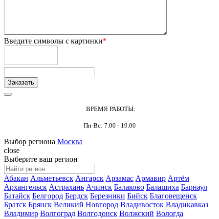
Введите символы с картинки
*
ВРЕМЯ РАБОТЫ:
Пн-Вс: 7.00 - 19.00
Выбор региона
Москва
close
Выберите ваш регион
Абакан
Альметьевск
Ангарск
Арзамас
Армавир
Артём
Архангельск
Астрахань
Ачинск
Балаково
Балашиха
Барнаул
Батайск
Белгород
Бердск
Березники
Бийск
Благовещенск
Братск
Брянск
Великий Новгород
Владивосток
Владикавказ
Владимир
Волгоград
Волгодонск
Волжский
Вологда