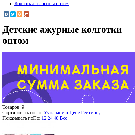
Колготки и лосины оптом
Детские ажурные колготки
оптом
Товаров:
9
Сортировать по
По
:
Умолчанию
Цене
Рейтингу
Показывать по
По
:
12
24
48
Все